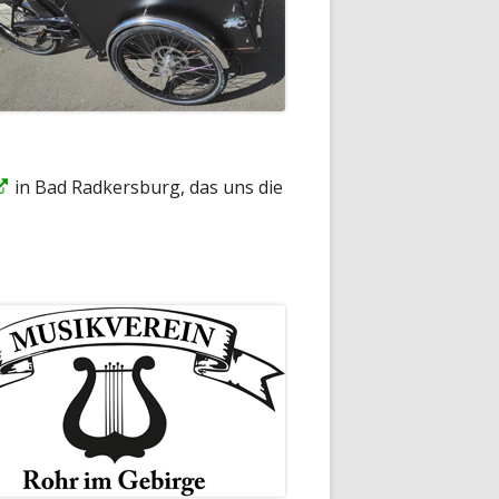
In
in Bad Radkersburg, das uns die
neuem
Fenster
öffnen