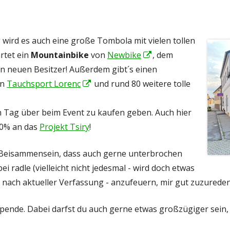
wird es auch eine große Tombola mit vielen tollen
rtet ein
Mountainbike
von
Newbike
In
, dem
en neuen Besitzer! Außerdem gibt´s einen
neuem
on
Tauchsport Lorenc
In
und rund 80 weitere tolle
Fenster
neuem
öffnen
n Tag über beim Event zu kaufen geben. Auch hier
Fenster
00% an das
Projekt Tsiry
!
öffnen
s Beisammensein, dass auch gerne unterbrochen
i radle (vielleicht nicht jedesmal - wird doch etwas
je nach aktueller Verfassung - anzufeuern, mir gut zuzureden
Spende. Dabei darfst du auch gerne etwas großzügiger sein,