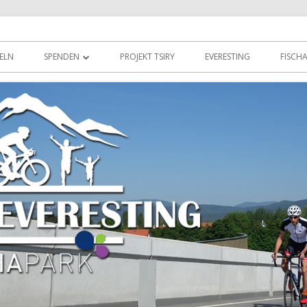
n Madakaskar
schapark
ELN
SPENDEN
PROJEKT TSIRY
EVERESTING
FISCH
SPONSORING
UNSERE SPONSOREN