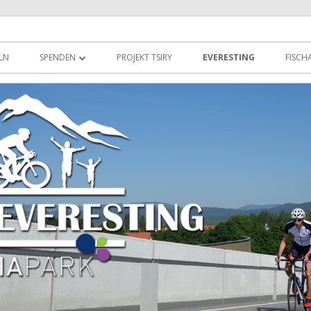
n Madakaskar
schapark
LN
SPENDEN
PROJEKT TSIRY
EVERESTING
FISCH
SPONSORING
UNSERE SPONSOREN