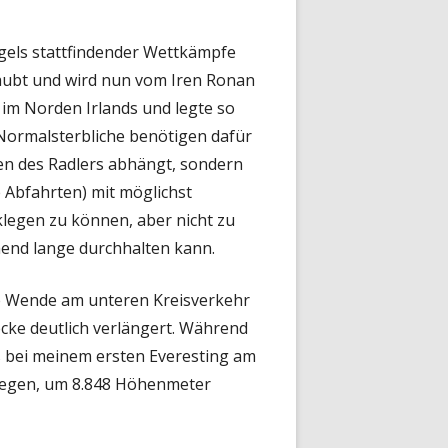
Fenster
gels stattfindender Wettkämpfe
öffnen
raubt und wird nun vom Iren Ronan
im Norden Irlands und legte so
 Normalsterbliche benötigen dafür
ten des Radlers abhängt, sondern
e Abfahrten) mit möglichst
klegen zu können, aber nicht zu
hend lange durchhalten kann.
 die Wende am unteren Kreisverkehr
recke deutlich verlängert. Während
 bei meinem ersten Everesting am
legen, um 8.848 Höhenmeter