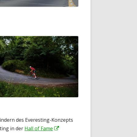
rfindern des Everesting-Konzepts
ting in der
Hall of Fame
In
neuem