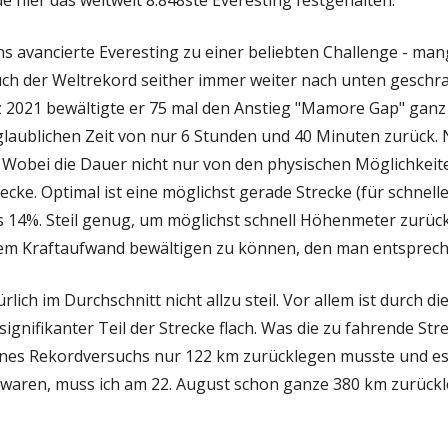
Fenster
avancierte Everesting zu einer beliebten Challenge - man
öffnen
uch der Weltrekord seither immer weiter nach unten gesch
 2021 bewältigte er 75 mal den Anstieg "Mamore Gap" ganz 
glaublichen Zeit von nur 6 Stunden und 40 Minuten zurück.
e. Wobei die Dauer nicht nur von den physischen Möglichkei
cke. Optimal ist eine möglichst gerade Strecke (für schnell
s 14%. Steil genug, um möglichst schnell Höhenmeter zurüc
inem Kraftaufwand bewältigen zu können, den man entsprec
rlich im Durchschnitt nicht allzu steil. Vor allem ist durch
ignifikanter Teil der Strecke flach. Was die zu fahrende St
es Rekordversuchs nur 122 km zurücklegen musste und es
waren, muss ich am 22. August schon ganze 380 km zurück