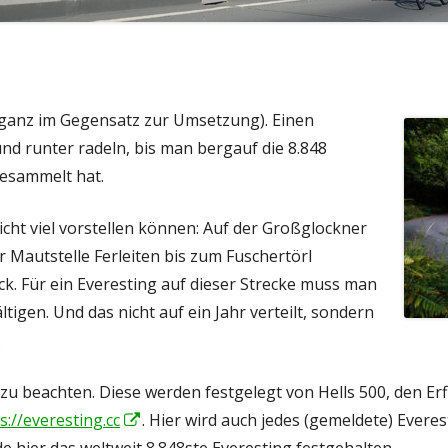
(ganz im Gegensatz zur Umsetzung). Einen
und runter radeln, bis man bergauf die 8.848
esammelt hat.
nicht viel vorstellen können: Auf der Großglockner
 Mautstelle Ferleiten bis zum Fuschertörl
. Für ein Everesting auf dieser Strecke muss man
tigen. Und das nicht auf ein Jahr verteilt, sondern
.
s zu beachten. Diese werden festgelegt von Hells 500, den E
s://everesting.cc
In
. Hier wird auch jedes (gemeldete) Everes
e hier das weltweit 8.848ste Everesting festgehalten.
neuem