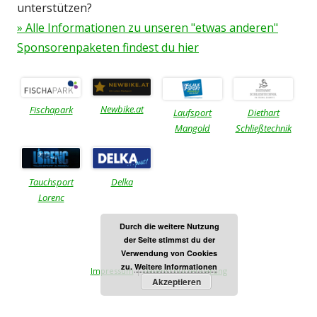
unterstützen?
» Alle Informationen zu unseren "etwas anderen"
Sponsorenpaketen findest du hier
Newbike.at
Fischapark
Laufsport
Diethart
Mangold
Schließtechnik
Tauchsport
Delka
Lorenc
Durch die weitere Nutzung
der Seite stimmst du der
Verwendung von Cookies
zu.
Weitere Informationen
Impressum
|
Datenschutzerklärung
Akzeptieren