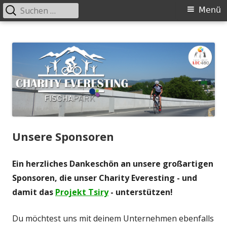
Suchen
Primäres
Menü
nach:
Menü
Springe
Charity Everesting Fischapark
Charity Everesting für das Projekt Tsiry in Madakaskar
zum
Inhalt
Unsere Sponsoren
Ein herzliches Dankeschön an unsere großartigen
Sponsoren, die unser Charity Everesting - und
damit das
Projekt Tsiry
- unterstützen!
Du möchtest uns mit deinem Unternehmen ebenfalls