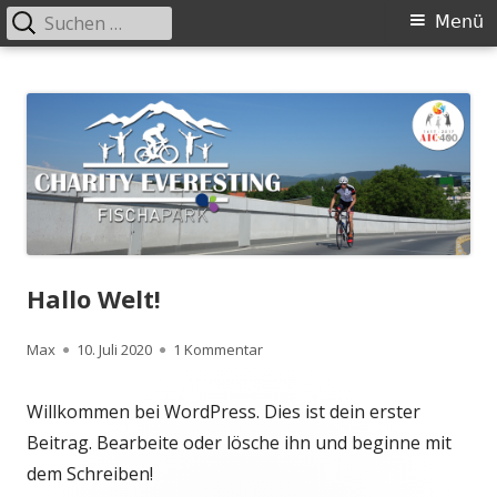
Suchen
Primäres
Menü
nach:
Menü
Springe
Charity Everesting Fischapark
Charity Everesting für das Projekt Tsiry in Madakaskar
zum
Inhalt
Hallo Welt!
Autor
Max
Veröffentlicht
10. Juli 2020
1 Kommentar
zu Hallo Welt!
am
Willkommen bei WordPress. Dies ist dein erster
Beitrag. Bearbeite oder lösche ihn und beginne mit
dem Schreiben!